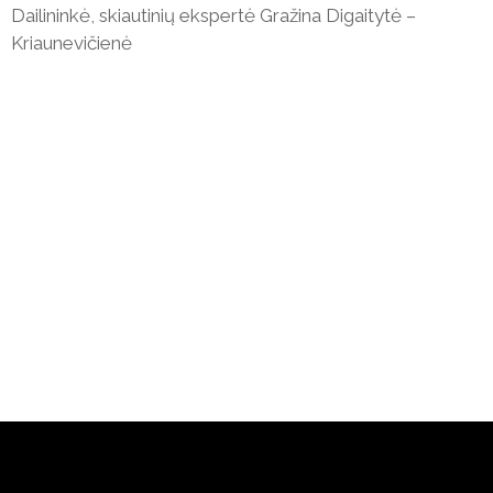
Dailininkė, skiautinių ekspertė Gražina Digaitytė –
Kriaunevičienė