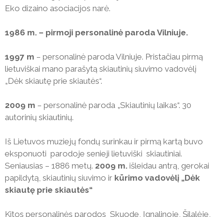
Eko dizaino asociacijos narė.
1986 m. – pirmoji personalinė paroda Vilniuje.
1997 m
– personalinė paroda Vilniuje. Pristačiau pirmą
lietuviškai mano parašytą skiautinių siuvimo vadovėlį
„Dėk skiautę prie skiautės“.
2009 m
– personalinė paroda „Skiautinių laikas“. 30
autorinių skiautinių.
Iš Lietuvos muziejų fondų surinkau ir pirmą kartą buvo
eksponuoti parodoje senieji lietuviški skiautiniai.
Seniausias – 1886 metų.
2009 m.
išleidau antrą, gerokai
papildytą, skiautinių siuvimo ir
kūrimo vadovėlį „Dėk
skiautę prie skiautės“
Kitos personalinės parodos Skuode, Ignalinoje, Šilalėje,