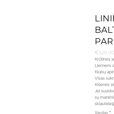
LIN
BALT
PAR
€
120,0
Krūtinės 
Liemens a
Klubų api
Visas sukn
Kišenės si
Jei susido
su manimi 
skiautel
Vardas
*