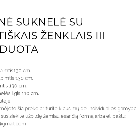
INĖ SUKNELĖ SU
IŠKAIS ŽENKLAIS III
DUOTA
0
apimtis130 cm.
pimtis 130 cm.
mtis 130 cm.
elės ilgis 110 cm.
ūlėje.
mėjote šia preke ar turite klausimų dėl individualios gamyb
susisiekite užpildę žemiau esančią formą arba el. paštu:
e@gmail.com