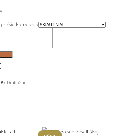
*
prekių kategorija
e
JA:
Drabužiai