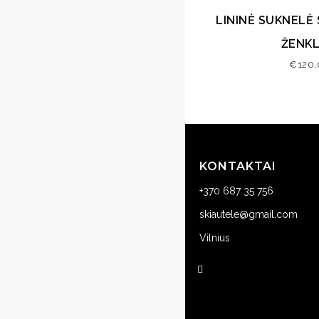
LININĖ SUKNELĖ 
ŽENKL
€
120
KONTAKTAI
+370 687 35 756
skiautele@gmail.com
Vilnius