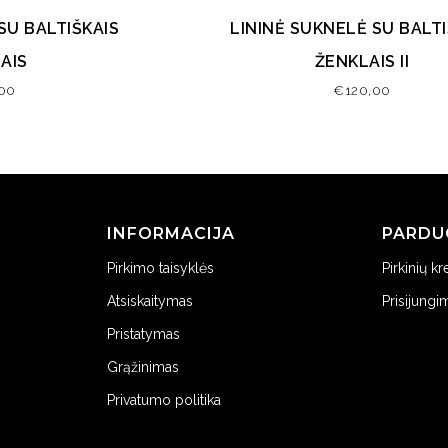
SU BALTIŠKAIS
LININĖ SUKNELĖ SU BALTI
AIS
ŽENKLAIS II
,00
€
120,00
INFORMACIJA
PARDU
Pirkimo taisyklės
Pirkinių kr
Atsiskaitymas
Prisijungi
Pristatymas
Grąžinimas
Privatumo politika