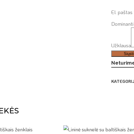
El. paštas
Dominanti 
Užklausa
Siųsti
Neturim
KATEGORI
EKĖS