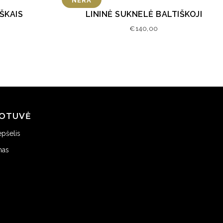
NĖRA
ŠKAIS
LININĖ SUKNELĖ BALTIŠKOJI
€
140,00
OTUVĖ
epšelis
mas