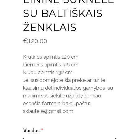
SU BALTIŠKAIS
ŽENKLAIS
€
120,00
Krūtinės apimtis 120 cm.
Liemens apimtis 96 cm.
Klubų apimtis 132 cm.
Jei susidomėjote šia preke ar turite
klausimų dėl individualios gamybos, su
manimi susisiekite užpildę žemiau
esančią formą arba el. paštu:
skiautele@gmail.com
Vardas
*