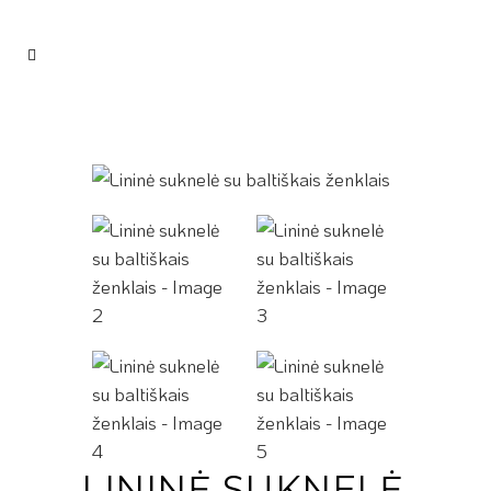
LININĖ SUKNELĖ