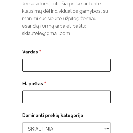
Jei susidomėjote šia preke ar turite
klausimų dėl individualios gamybos, su
manimi susisiekite užpildę žemiau
esančią formą arba el. paštu:
skiautele@gmail.com
Vardas
*
El. paštas
*
Dominanti prekių kategorija