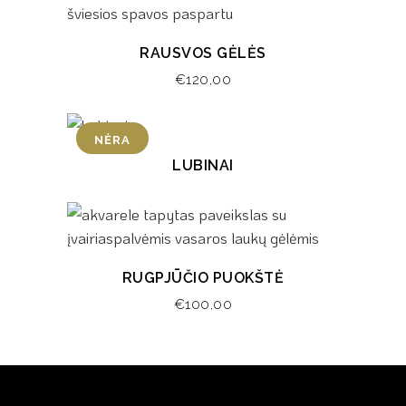
RAUSVOS GĖLĖS
€
120,00
NĖRA
LUBINAI
RUGPJŪČIO PUOKŠTĖ
€
100,00